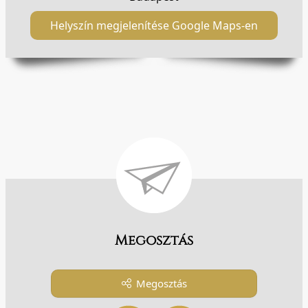
Helyszín megjelenítése Google Maps-en
Megosztás
Megosztás